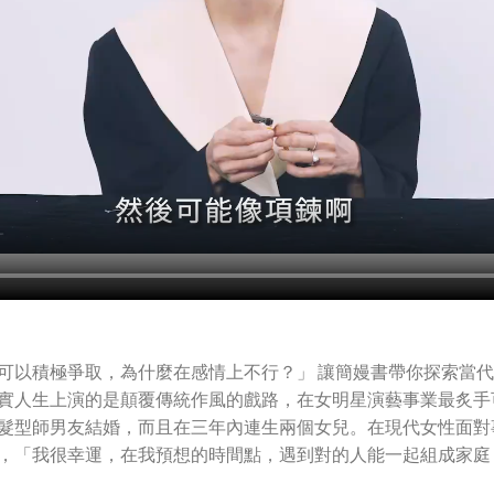
可以積極爭取，為什麼在感情上不行？」 讓簡嫚書帶你探索當
實人生上演的是顛覆傳統作風的戲路，在女明星演藝事業最炙手
髮型師男友結婚，而且在三年內連生兩個女兒。在現代女性面對
，「我很幸運，在我預想的時間點，遇到對的人能一起組成家庭