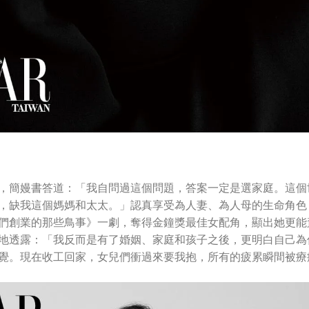
，簡嫚書答道：「我自問過這個問題，答案一定是選家庭。這個
，缺我這個媽媽和太太。」認真享受為人妻、為人母的生命角色
們創業的那些鳥事》一劇，奪得金鐘獎最佳女配角，顯出她更能
地透露：「我反而是有了婚姻、家庭和孩子之後，更明白自己為
覺。現在收工回家，女兒們衝過來要我抱，所有的疲累瞬間被療