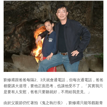
劉修甫跟爸爸每隔2、3天就會通電話，但每次通電話，爸爸
都愛講大道理，要他正面思考，也讓他受不了，「其實我只
是要有人安慰，爸爸只要聽就好，不用給我意見。」
由於父親節仍忙著拍《鬼之執行長》，劉修甫只能等戲殺青