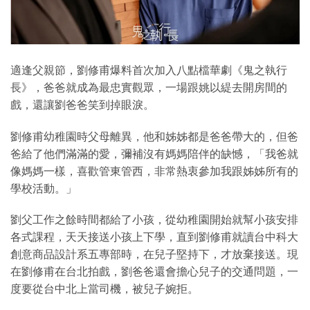
適逢父親節，劉修甫爆料首次加入八點檔華劇《鬼之執行
長》，爸爸就成為最忠實觀眾，一場跟姚以緹去開房間的
戲，還讓劉爸爸笑到掉眼淚。
劉修甫幼稚園時父母離異，他和姊姊都是爸爸帶大的，但爸
爸給了他們滿滿的愛，彌補沒有媽媽陪伴的缺憾，「我爸就
像媽媽一樣，喜歡管東管西，非常熱衷參加我跟姊姊所有的
學校活動。」
劉父工作之餘時間都給了小孩，從幼稚園開始就幫小孩安排
各式課程，天天接送小孩上下學，直到劉修甫就讀台中科大
創意商品設計系五專部時，在兒子堅持下，才放棄接送。現
在劉修甫在台北拍戲，劉爸爸還會擔心兒子的交通問題，一
度要從台中北上當司機，被兒子婉拒。