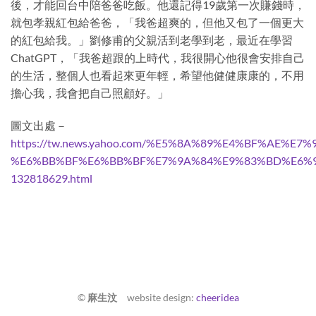
後，才能回台中陪爸爸吃飯。他還記得19歲第一次賺錢時，
就包孝親紅包給爸爸，「我爸超爽的，但他又包了一個更大
的紅包給我。」劉修甫的父親活到老學到老，最近在學習
ChatGPT，「我爸超跟的上時代，我很開心他很會安排自己
的生活，整個人也看起來更年輕，希望他健健康康的，不用
擔心我，我會把自己照顧好。」
圖文出處－
https://tw.news.yahoo.com/%E5%8A%89%E4%BF%AE%
%E6%BB%BF%E6%BB%BF%E7%9A%84%E9%83%BD%E6%9
132818629.html
©
麻生汶
website design:
cheeridea