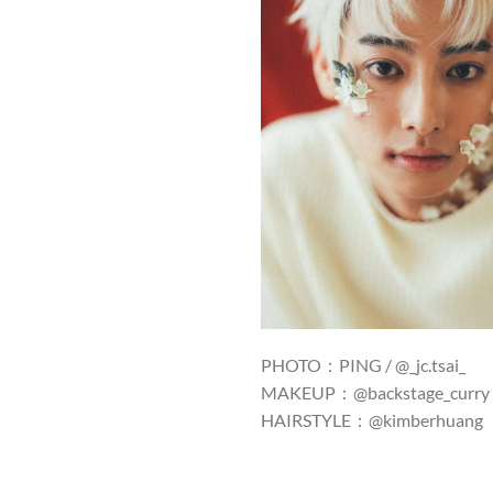
PHOTO：PING / @_jc.tsai_
MAKEUP：@backstage_curry
HAIRSTYLE：@kimberhuang