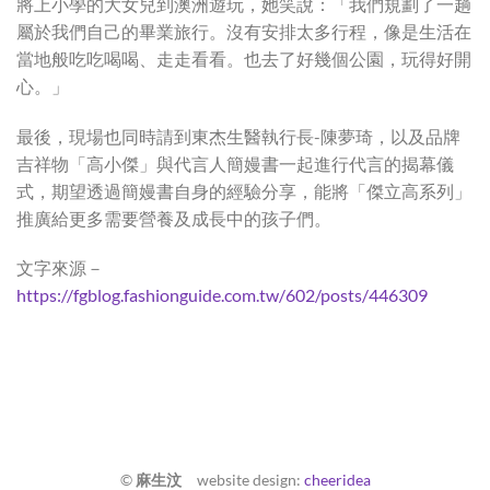
將上小學的大女兒到澳洲遊玩，她笑說：「我們規劃了一趟
屬於我們自己的畢業旅行。沒有安排太多行程，像是生活在
當地般吃吃喝喝、走走看看。也去了好幾個公園，玩得好開
心。」
最後，現場也同時請到東杰生醫執行長-陳夢琦，以及品牌
吉祥物「高小傑」與代言人簡嫚書一起進行代言的揭幕儀
式，期望透過簡嫚書自身的經驗分享，能將「傑立高系列」
推廣給更多需要營養及成長中的孩子們。
文字來源－
https://fgblog.fashionguide.com.tw/602/posts/446309
©
麻生汶
website design:
cheeridea