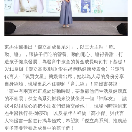
東杰生醫推出「傑立高成長系列」，以三大主軸「 吃、
動、睡」 ，讓孩子們吃的營養、動的開心、睡得香甜，打
造孩子健康發展，為發育中孩童的黃金成長時刻打下基礎！
9/11舉辦【傑立高 吃動睡 愛在起跑點健康發表會】並邀請
代言人-「氣質女星」簡嫚書出席，她以為人母的身份分享
自身經驗，現場更忍不住聊起「育兒經」！簡嫚書笑說：
「家中有兩寶都正處於好動時期，要兼顧他們生活及健康真
的不容易；傑立高系列對我來說就像另一個『神隊友』，讓
我可以很放心的把小朋友們健康交給他！」現場同時請到東
杰生醫執行長-陳夢琦，以及品牌吉祥物「高小傑」與代言
人簡嫚書一起進行揭幕儀式，希望將「傑立高系列」推廣給
更多需要營養及成長中的孩子們！