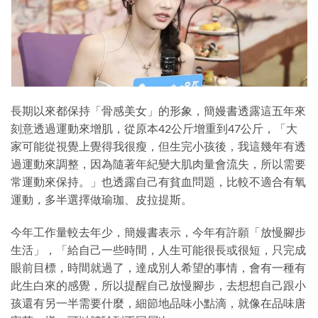
長期以來都保持「骨感美女」的形象，簡嫚書透露這五年來
刻意透過運動來增肌，從原本42公斤增重到47公斤，「大
家可能從視覺上覺得我很瘦，但生完小孩後，我這幾年有透
過運動來調整，因為隨著年紀變大肌肉量會流失，所以需要
常運動來保持。」也透露自己有貧血問題，比較不適合有氧
運動，多半選擇做瑜珈、皮拉提斯。
今年工作量較去年少，簡嫚書表示，今年有許願「放慢腳步
生活」，「給自己一些時間，人生可能很長或很短，只完成
眼前目標，時間就過了，達成別人希望的事情，會有一種有
此生白來的感覺，所以提醒自己放慢腳步，去想想自己跟小
孩還有另一半需要什麼，細節地品味小點滴，就像在品味唐