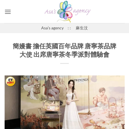
Skip
to
content
Asa’s agency : : 麻生汶
簡嫚書 擔任英國百年品牌 唐寧茶品牌
大使 出席唐寧茶冬季派對體驗會