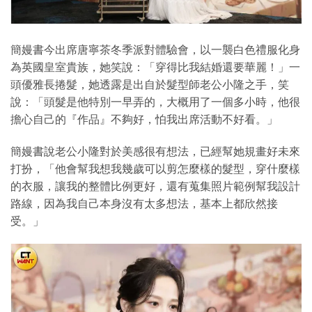
簡嫚書今出席唐寧茶冬季派對體驗會，以一襲白色禮服化身
為英國皇室貴族，她笑說：「穿得比我結婚還要華麗！」一
頭優雅長捲髮，她透露是出自於髮型師老公小隆之手，笑
說：「頭髮是他特別一早弄的，大概用了一個多小時，他很
擔心自己的『作品』不夠好，怕我出席活動不好看。」
簡嫚書說老公小隆對於美感很有想法，已經幫她規畫好未來
打扮，「他會幫我想我幾歲可以剪怎麼樣的髮型，穿什麼樣
的衣服，讓我的整體比例更好，還有蒐集照片範例幫我設計
路線，因為我自己本身沒有太多想法，基本上都欣然接
受。」