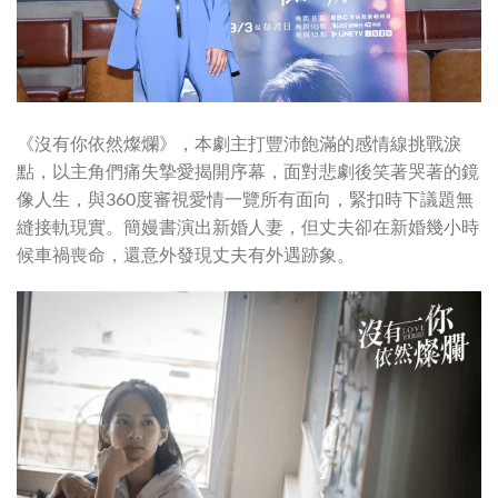
《沒有你依然燦爛》，本劇主打豐沛飽滿的感情線挑戰淚
點，以主角們痛失摯愛揭開序幕，面對悲劇後笑著哭著的鏡
像人生，與360度審視愛情一覽所有面向，緊扣時下議題無
縫接軌現實。簡嫚書演出新婚人妻，但丈夫卻在新婚幾小時
候車禍喪命，還意外發現丈夫有外遇跡象。