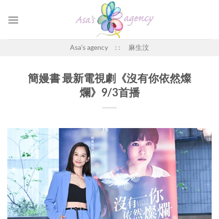
Skip
to
content
Asa’s agency : : 麻生汶
簡嫚書 最新電視劇《沒有你依然燦
爛》9/3首播