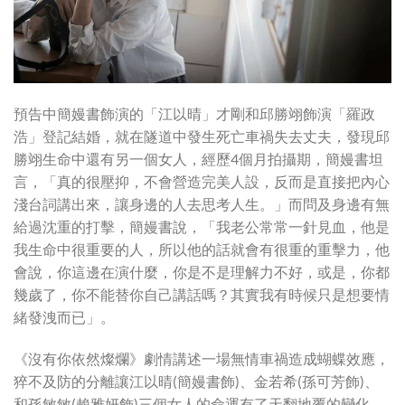
預告中簡嫚書飾演的「江以晴」才剛和邱勝翊飾演「羅政
浩」登記結婚，就在隧道中發生死亡車禍失去丈夫，發現邱
勝翊生命中還有另一個女人，經歷4個月拍攝期，簡嫚書坦
言，「真的很壓抑，不會營造完美人設，反而是直接把內心
淺台詞講出來，讓身邊的人去思考人生。」而問及身邊有無
給過沈重的打擊，簡嫚書說，「我老公常常一針見血，他是
我生命中很重要的人，所以他的話就會有很重的重擊力，他
會說，你這邊在演什麼，你是不是理解力不好，或是，你都
幾歲了，你不能替你自己講話嗎？其實我有時候只是想要情
緒發洩而已」。
《沒有你依然燦爛》劇情講述一場無情車禍造成蝴蝶效應，
猝不及防的分離讓江以晴(簡嫚書飾)、金若希(孫可芳飾)、
和孫敏敏(賴雅妍飾)三個女人的命運有了天翻地覆的變化。