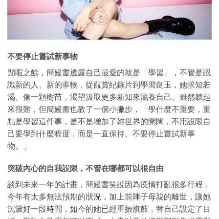
不要停止嘗試新事物
閒暇之餘，簡嫚書透露自己最愛的就是「學習」，不管是認
識新的人、新的事物，從觀賞紀錄片到學習劍玉，她求知若
渴、像一顆樹苗，渴望汲取更多新知來滋養自己。雖然聽起
來很難，但簡嫚書也教了一個小撇步，「學什麼不重要，重
點是學習這件事，是不是增加了妳世界的開闊，不用設限自
己要學到什麼程度，而是一直保持、不要停止嘗試新事
物。」
突破內心的自我設限，不管在哪都可以很自由
談到未來一年的計畫，簡嫚書笑說因為疫情打亂很多行程，
今年有太多無法預期的狀況，加上前陣子母親的離世，讓她
沉澱好一段時間，如今的她已經重振旗鼓，替自己設定了目