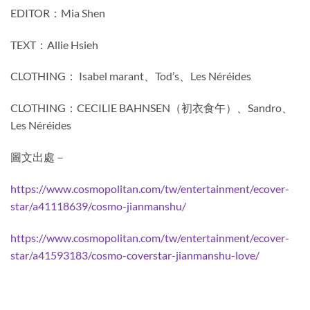
EDITOR：Mia Shen
TEXT：Allie Hsieh
CLOTHING： Isabel marant、Tod’s、Les Néréides
CLOTHING：CECILIE BAHNSEN（初衣食午）、Sandro、
Les Néréides
圖文出處－
https://www.cosmopolitan.com/tw/entertainment/ecover-
star/a41118639/cosmo-jianmanshu/
https://www.cosmopolitan.com/tw/entertainment/ecover-
star/a41593183/cosmo-coverstar-jianmanshu-love/