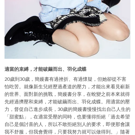
適當的束縛，才能破繭而出、羽化成蝶
20歲到30歲，簡嫚書有過挫折、有過懷疑，但她卻從不害
怕吃苦。就像新生兒經歷過產道的壓力，才能出來看見嶄新
的世界、面對新的挑戰，簡嫚書分享，在蛻變之前本來就得
先經過擠壓和束縛，才能破繭而出、羽化成蝶。用適當的壓
力，督促自己進步成長，30歲的簡嫚書慢慢找出自己人生的
「甜蜜點」，在適當受壓的同時，也要懂得拒絕「過去希望
自己是個討喜的人，所以不敢拒絕別人的要求，即便那會讓
我不舒服，但我會覺得，只要我努力就可以做得到。」隨著