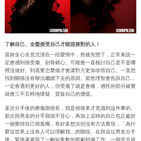
了解自己、全盤接受自己才能迎接對的人！
當妳全心全意沈浸在一段愛情中，然後失戀了，正常來說一
定會感到很受傷、刻骨銘心。可能會一直檢討自己是不是哪
裡沒做好、到底要怎麼做才會讓對方更加珍惜自己。一直想
找到關係沒有辦法繼續下去的原因。當然理智會告訴自己，
一定會遇到更好的人，但受傷了就是會痛，感性的部分確實
就會三不五時地懷疑、質疑自己的價值。
某次分手後的療傷期很長，我是很後來才意識到這件事的。
那次與男友的分手我很不甘心，再加上這時的自己也正處於
一個覺得自己很孤獨，有好多想法但沒有方法實現，「為什
麼這世界上沒有人可以理解我」的階段。在與這位男友分手
後，緊接著參與了一齣短集數的戲劇拍攝工作，一個半月就