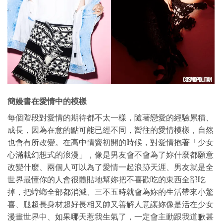
簡嫚書在愛情中的模樣
每個階段對愛情的期待都不太一樣，隨著戀愛的經驗累積、
成長，因為在意的點可能已經不同，嚮往的愛情模樣，自然
也會有所改變。在高中情竇初開的時候，對愛情抱著「少女
心滿載幻想式的浪漫」，像是男友會不會為了妳什麼都願意
改變什麼、兩個人可以為了愛情一起浪跡天涯、男友就是全
世界最懂你的人會很體貼地幫妳把不喜歡吃的東西全部吃
掉，把蟑螂全部都消滅、三不五時就會為妳的生活帶來小驚
喜、腿超長身材超好長相又帥又善解人意讓妳像是活在少女
漫畫世界中、如果哪天惹我生氣了，一定會主動跟我道歉甚