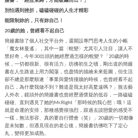
別怕遇到挫折，磕磕碰碰的人生才精彩
能限制妳的，只有妳自己！
20
歲的她，曾經看不起自己
簡嫚書除了個人社交平台外，還開設專門思考人生的小帳
「魔女林曼遙」，其中一篇〈蛻變〉尤其引人注目，讓人不
禁好奇，今年30出頭的她經歷過怎樣的蛻變？「20歲的時
候，一切都很新、很有活力」彷彿初生之犢，剛出道的簡嫚
書在人生路途上用力闖蕩，也盡情的描繪未來藍圖，但生活
卻不總是那麼順遂「事業與愛情撞牆的時候，也曾經看不起
自己，為什麼我做不到？難道是我太好高騖遠嗎？」脫去藝
人外衣，鏡頭外的簡嫚書也曾經歷過懷疑的低谷，一路磕磕
碰碰、直到遇見了她的Mr.Right「那時候的我心想：哦！這
就是命運的安排，那種感覺很強烈，跟過去談戀愛的感受不
一樣，無法形容、真的要自行體會（笑）」20歲的一切都像
是未知數，但遇見現在的老公後，簡嫚書彷彿吃下了定心
丸，變得更加成熟。