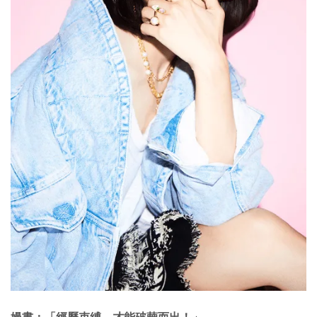
嫚書：「經歷束縛，才能破繭而出！」