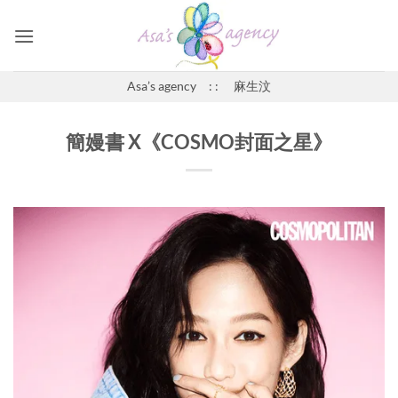
Skip
to
content
Asa’s agency : : 麻生汶
簡嫚書 X《COSMO封面之星》