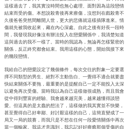
這樣過去了，我其實沒時間也無心處理、面對因為這段戀情
結束而受的傷。本想說殺青後再來療傷，沒想到在戲殺青不
久後爸爸突然間離開人世，更大的悲痛就這樣插隊進來。情
傷就先被我收起來，藏在內心深處。自此之後有好長一段時
間，我發現我好像沒有辦法投入在戀愛關係中，我清楚知道
這與過去的我不一樣了。當時的我認為，無論再怎樣緊密的
關係，反正終究都會結束。我用這樣的心態，開始我接下來
的幾段戀情。
我給自己的戀愛設定了幾個條件，每次交往的對象一定要選
擇不同類型的男生、絕對不主動告白、一覺得不適合就要盡
快結束關係不要拖，最重要的是提醒自己一定不能投入太深
以避免再次受傷。當時我以為自己這樣做很成熟，而且我會
從中得到豐富的經驗、我會越來越完美，越來越懂得談戀
愛。但這真的是太蠢的想法了，這樣做的我其實並不快樂，
甚至覺得自己好卑鄙、好討厭這樣的自己，這簡直變成了一
局又一局的競賽，而我只是不想在任何一段愛情關係中再次
當一個輸家。我這才意識到，我忘記好好療癒那個受傷的自