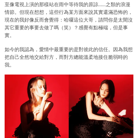
至像電視上演的那樣站在雨中等待我的原諒……之類的浪漫
情節。但現在想想，這些行為某方面來說其實還滿恐怖的，
現在的我好像反而會覺得：哈囉這位大哥，請問你是太閒沒
其它重要的事要去做了嗎（笑）？感覺有點極端，但是事
實。
如今的我認為，愛情中最重要的是對彼此的信任。因為我想
把自己全然地交給對方，而對方總能溫柔地接住脆弱時的
我。