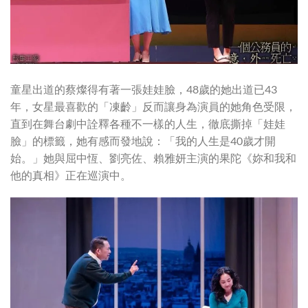
童星出道的蔡燦得有著一張娃娃臉，48歲的她出道已43
年，女星最喜歡的「凍齡」反而讓身為演員的她角色受限，
直到在舞台劇中詮釋各種不一樣的人生，徹底撕掉「娃娃
臉」的標籤，她有感而發地說：「我的人生是40歲才開
始。」她與屈中恆、劉亮佐、賴雅妍主演的果陀《妳和我和
他的真相》正在巡演中。