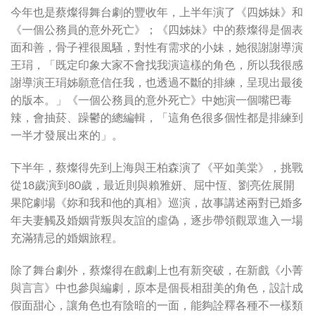
今年也是蔡燦得舞台劇的豐收年，上半年演了《四姊妹》和
《一個公務員的意外死亡》；《四姊妹》中的蔡燦得是個表
面和善，骨子裡很風騷，對性有需求的小妹，她很謝謝導演
王琄，「既定印象大家不會找我演這樣的角色，所以我很感
謝導演王琄姊願意信任我，也透過不斷的排練，呈現出最後
的版本。」《一個公務員的意外死亡》中她演一個嘴巴毒
辣，會抽菸、躁鬱的總編輯，「這角色很多個性都是排練到
一半才發展出來的」。
下半年，蔡燦得先到上海與王柏森演了《平如美棠》，挑戰
從18歲演到80歲，最近則與賴雅妍、屈中恆、劉亮佐展開
果陀劇場《妳和我和他的真相》巡演，故事講述兩對已婚多
年夫妻觸及婚姻背叛與友誼的虛偽，逐步帶領觀眾進入一場
充滿猜忌的婚姻旅程。
除了舞台劇外，蔡燦得在戲劇上也有新突破，在新戲《小菁
與言言》中也參與編劇，原本是個長相甜美的角色，設計成
假面甜心，讓角色也有陰暗的一面，能夠詮釋各種不一樣類