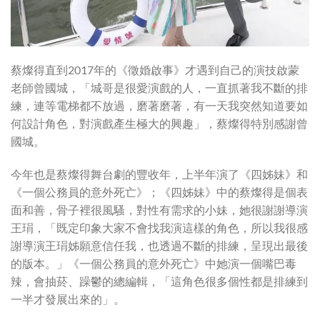
蔡燦得直到2017年的《徵婚啟事》才遇到自己的演技啟蒙
老師曾國城，「城哥是很愛演戲的人，一直抓著我不斷的排
練，連等電梯都不放過，磨著磨著，有一天我突然知道要如
何設計角色，對演戲產生極大的興趣」，蔡燦得特別感謝曾
國城。
今年也是蔡燦得舞台劇的豐收年，上半年演了《四姊妹》和
《一個公務員的意外死亡》；《四姊妹》中的蔡燦得是個表
面和善，骨子裡很風騷，對性有需求的小妹，她很謝謝導演
王琄，「既定印象大家不會找我演這樣的角色，所以我很感
謝導演王琄姊願意信任我，也透過不斷的排練，呈現出最後
的版本。」《一個公務員的意外死亡》中她演一個嘴巴毒
辣，會抽菸、躁鬱的總編輯，「這角色很多個性都是排練到
一半才發展出來的」。