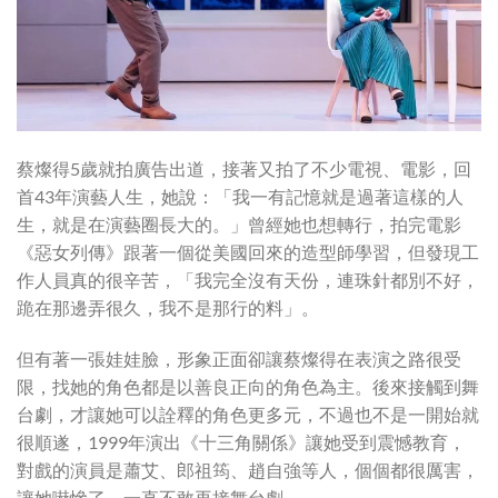
蔡燦得5歲就拍廣告出道，接著又拍了不少電視、電影，回
首43年演藝人生，她說：「我一有記憶就是過著這樣的人
生，就是在演藝圈長大的。」曾經她也想轉行，拍完電影
《惡女列傳》跟著一個從美國回來的造型師學習，但發現工
作人員真的很辛苦，「我完全沒有天份，連珠針都別不好，
跪在那邊弄很久，我不是那行的料」。
但有著一張娃娃臉，形象正面卻讓蔡燦得在表演之路很受
限，找她的角色都是以善良正向的角色為主。後來接觸到舞
台劇，才讓她可以詮釋的角色更多元，不過也不是一開始就
很順遂，1999年演出《十三角關係》讓她受到震憾教育，
對戲的演員是蕭艾、郎祖筠、趙自強等人，個個都很厲害，
讓她嚇慘了，一直不敢再接舞台劇。