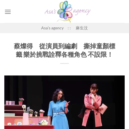
Skip
to
content
Asa’s agency : : 麻生汶
蔡燦得 從演員到編劇 撕掉童顏標
籤 樂於挑戰詮釋各種角色 不設限！