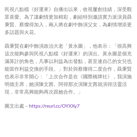
民視八點檔《好運來》自播出以來，收視屢創佳績，深受觀
眾喜愛。為了讓劇情更加精彩，劇組特別邀請實力派演員聶
秉賢、蔡燦得加入，兩人將在劇中飾演父女，為劇情增添更
多話題與火花。
聶秉賢在劇中飾演政治大老「黃永圖」，他表示：「很高興
這次能夠參與民視八點檔《好運來》的演出。黃永圖是個充
滿算計的角色，凡事以利益為出發點，甚至連自己的女兒也
能當作利益交換的手段。」對於與蔡燦得二度合作，聶秉賢
也表示非常開心：「上次合作是在《國際橋牌社》，我演施
明德主席，她演陳文茜。阿得那次演陳文茜就演得活靈活
現，非常高興能夠再次跟她合作。」
圖文出處－
https://reurl.cc/OYXXy7